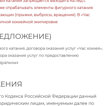
х катаний запрещается выходить на лед с
е отрабатывать элементы фигурного катания
ющих (прыжки, выбросы, вращения). В «Час
полной хоккейной экипировке
РЕДЛОЖЕНИЕ)
ого катания, договора оказания услуг «Час хоккея»,
ора оказания услуг по предоставлению
идуальных
ЖЕНИЯ
ого Кодекса Российской Федерации данный
юридическим лицам, именуемым далее по